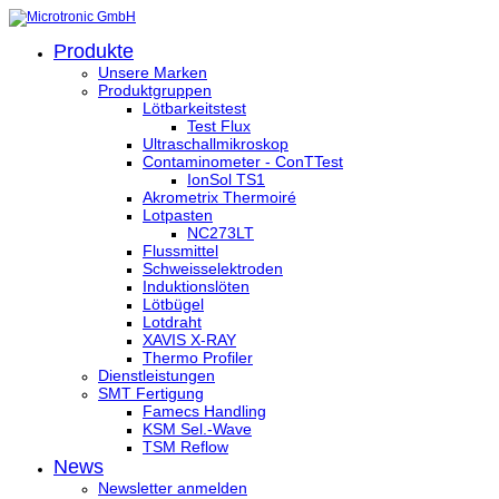
Produkte
Unsere Marken
Produktgruppen
Lötbarkeitstest
Test Flux
Ultraschallmikroskop
Contaminometer - ConTTest
IonSol TS1
Akrometrix Thermoiré
Lotpasten
NC273LT
Flussmittel
Schweisselektroden
Induktionslöten
Lötbügel
Lotdraht
XAVIS X-RAY
Thermo Profiler
Dienstleistungen
SMT Fertigung
Famecs Handling
KSM Sel.-Wave
TSM Reflow
News
Newsletter anmelden